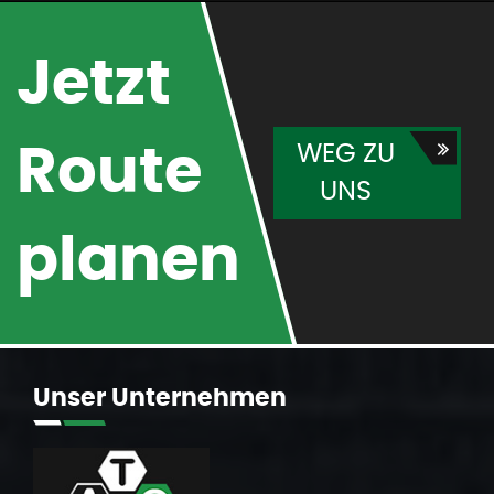
Jetzt
WEG ZU
Route
UNS
planen
Unser
Unternehmen